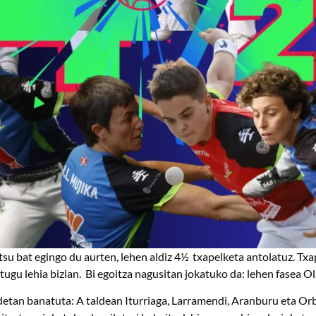
itsu bat egingo du aurten, lehen aldiz 4½ txapelketa antolatuz. T
tugu lehia bizian. Bi egoitza nagusitan jokatuko da: lehen fasea Ol
taldetan banatuta: A taldean Iturriaga, Larramendi, Aranburu eta Or