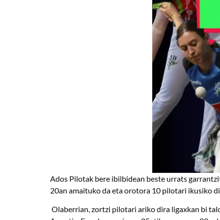
Ados Pilotak bere ibilbidean beste urrats garrantz
20an amaituko da eta orotora 10 pilotari ikusiko di
Olaberrian, zortzi pilotari ariko dira ligaxkan bi 