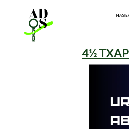
HASIE
4½ TXA