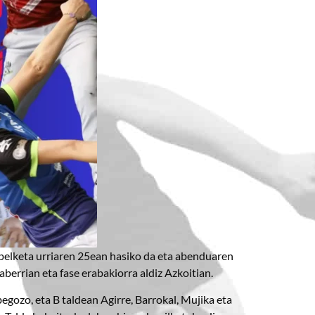
xapelketa urriaren 25ean hasiko da eta abenduaren
aberrian eta fase erabakiorra aldiz Azkoitian.
begozo, eta B taldean Agirre, Barrokal, Mujika eta