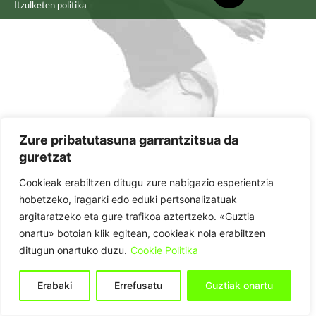
Itzulketen politika
Zure pribatutasuna garrantzitsua da
guretzat
Cookieak erabiltzen ditugu zure nabigazio esperientzia
hobetzeko, iragarki edo eduki pertsonalizatuak
argitaratzeko eta gure trafikoa aztertzeko. «Guztia
onartu» botoian klik egitean, cookieak nola erabiltzen
ditugun onartuko duzu.
Cookie Politika
Erabaki
Errefusatu
Guztiak onartu