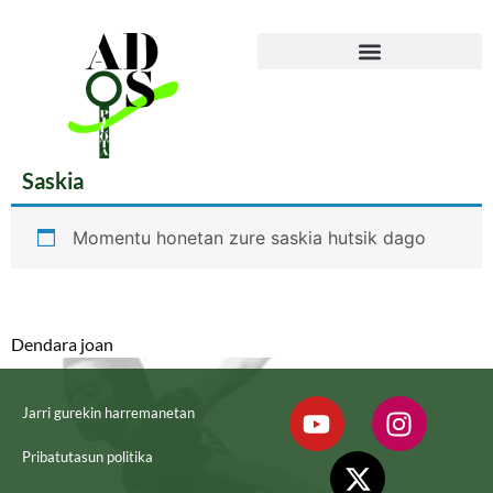
Saskia
Momentu honetan zure saskia hutsik dago
Dendara joan
Jarri gurekin harremanetan
Pribatutasun politika