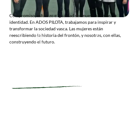
Compromiso, esfuerzo e igualdad son nuestras señas de
identidad. En ADOS PILOTA, trabajamos para inspirar y
transformar la sociedad vasca. Las mujeres están
reescribiendo la historia del frontón, y nosotras, con ellas,
La
construyendo el futuro.
realidad
de las
mujeres
ADOS
pelotaris
PILOTA tiene
nos
dos ejes
Creación
impulsó
principales:
a dar
por un lado la
este
escuela para
paso. A
jóvenes
ADOS PILOTA se fundó en el año 2023 con un
pesar
pelotaris y
propósito claro: transformar la historia de la
de su
por otro el
pelota vasca. Nuestro reto inicial fue abrir un
talento
equipo de
espacio más justo e inclusivo para las mujeres en
y
pelotaris
un deporte que, durante siglos, ha sido un pilar de
pasión,
profesionales.
la cultura vasca.
han
De esta