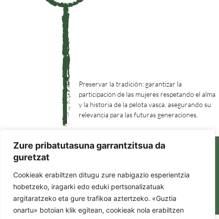
Preservar la tradición: garantizar la
participación de las mujeres respetando el alma
y la historia de la pelota vasca, asegurando su
relevancia para las futuras generaciones.
Zure pribatutasuna garrantzitsua da
guretzat
Ponte en contacto con nosotras
Cookieak erabiltzen ditugu zure nabigazio esperientzia
Política de privacidad
hobetzeko, iragarki edo eduki pertsonalizatuak
Política de devoluciones y
argitaratzeko eta gure trafikoa aztertzeko. «Guztia
reembolsos
onartu» botoian klik egitean, cookieak nola erabiltzen