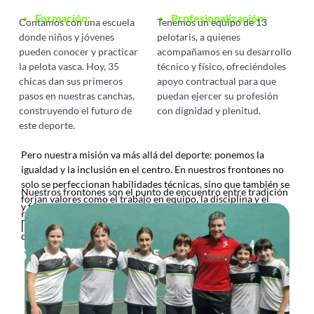
Formación:
Profesionalización:
Contamos con una escuela
Tenemos un equipo de 13
donde niños y jóvenes
pelotaris, a quienes
pueden conocer y practicar
acompañamos en su desarrollo
la pelota vasca. Hoy, 35
técnico y físico, ofreciéndoles
chicas dan sus primeros
apoyo contractual para que
pasos en nuestras canchas,
puedan ejercer su profesión
construyendo el futuro de
con dignidad y plenitud.
este deporte.
Pero nuestra misión va más allá del deporte: ponemos la
igualdad y la inclusión en el centro. En nuestros frontones no
solo se perfeccionan habilidades técnicas, sino que también se
Nuestros frontones son el punto de encuentro entre tradición
forjan valores como el trabajo en equipo, la disciplina y el
y futuro. Mantenemos viva el alma de la pelota vasca, pero
respeto. Empoderamos a las mujeres pelotaris, impulsando su
rompemos barreras para que las mujeres ocupen un lugar que
liderazgo y confianza dentro y fuera de la cancha.
durante siglos les fue negado.