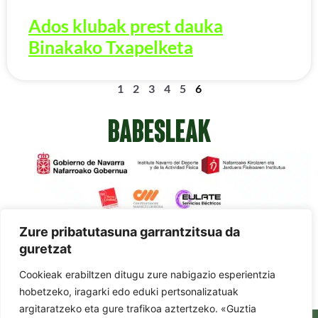
Ados klubak prest dauka
Binakako Txapelketa
1
2
3
4
5
6
BABESLEAK
Zure pribatutasuna garrantzitsua da
guretzat
Cookieak erabiltzen ditugu zure nabigazio esperientzia
hobetzeko, iragarki edo eduki pertsonalizatuak
argitaratzeko eta gure trafikoa aztertzeko. «Guztia