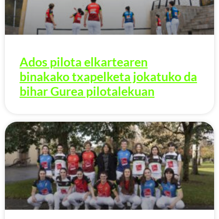
Ados pilota elkartearen
binakako txapelketa jokatuko da
bihar Gurea pilotalekuan