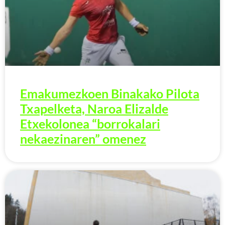
Emakumezkoen Binakako Pilota
Txapelketa, Naroa Elizalde
Etxekolonea “borrokalari
nekaezinaren” omenez