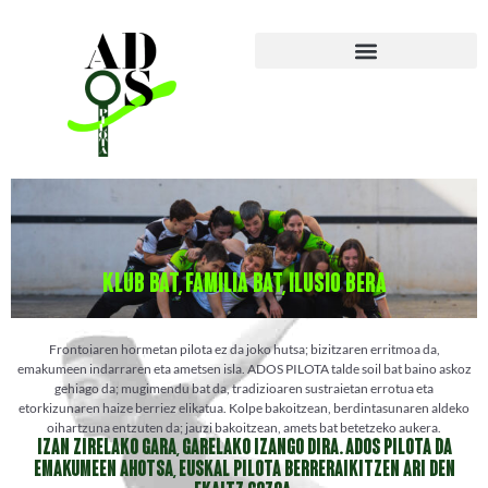
KLUB BAT, FAMILIA BAT, ILUSIO BERA
Frontoiaren hormetan pilota ez da joko hutsa; bizitzaren erritmoa da,
emakumeen indarraren eta ametsen isla. ADOS PILOTA talde soil bat baino askoz
gehiago da; mugimendu bat da, tradizioaren sustraietan errotua eta
etorkizunaren haize berriez elikatua. Kolpe bakoitzean, berdintasunaren aldeko
oihartzuna entzuten da; jauzi bakoitzean, amets bat betetzeko aukera.
IZAN ZIRELAKO GARA, GARELAKO IZANGO DIRA. ADOS PILOTA DA
EMAKUMEEN AHOTSA, EUSKAL PILOTA BERRERAIKITZEN ARI DEN