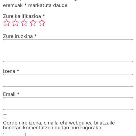
eremuak
*
markatuta daude
Zure kalifikazioa
*
Zure iruzkina
*
Izena
*
Email
*
Gorde nire izena, emaila eta webgunea bilatzaile
honetan komentatzen dudan hurrengorako.