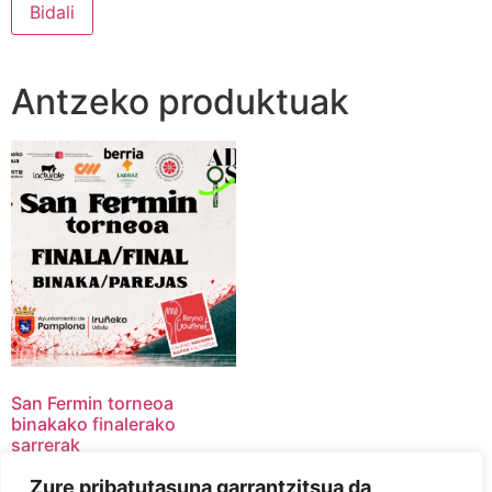
Antzeko produktuak
San Fermin torneoa
binakako finalerako
sarrerak
10,00
€
Zure pribatutasuna garrantzitsua da