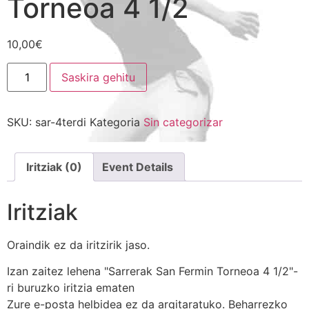
Torneoa 4 1/2
10,00
€
Saskira gehitu
SKU:
sar-4terdi
Kategoria
Sin categorizar
Iritziak (0)
Event Details
Iritziak
Oraindik ez da iritzirik jaso.
Izan zaitez lehena "Sarrerak San Fermin Torneoa 4 1/2"-
ri buruzko iritzia ematen
Zure e-posta helbidea ez da argitaratuko.
Beharrezko