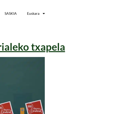
SASKIA
Euskara
rialeko txapela