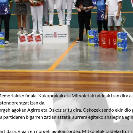
emorialeko finala. Kukuprakak eta Mitxoletak taldeak izan dira au
ustondorentzat izan da.
orgehiagokan Agirre eta Oskoz aritu dira. Oskozek sendo ekin dio pa
 partidaren bigarren zatian atzetik aurrera egiteko ahalegina egin
 partidara. Bigarren norgehiagokan, ordea, Mitxoletak taldeko Iturr