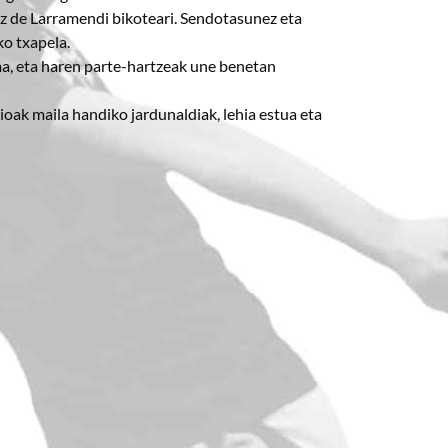
iz de Larramendi bikoteari. Sendotasunez eta
ko txapela.
ma, eta haren parte-hartzeak une benetan
ioak maila handiko jardunaldiak, lehia estua eta