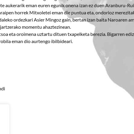
diete aukerarik eman euren egunik onena izan ez duen Aranburu-Ru
garaipen horrek Mitxoletei eman die puntua eta, ondorioz merezita
daleko ordezkari Asier Mingoz gain, bertan izan baita Naroaren a
ak jartzerako momentu ahaztezinean.
tsoa eta oroimena uztartu dituen txapelketa berezia. Bigarren ediz
robila eman dio aurtengo ibilbideari.
ndi