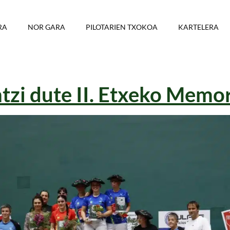
RA
NOR GARA
PILOTARIEN TXOKOA
KARTELERA
tzi dute II. Etxeko Memo