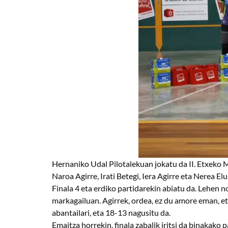
Hernaniko Udal Pilotalekuan jokatu da II. Etxeko M
Naroa Agirre, Irati Betegi, Iera Agirre eta Nerea El
Finala 4 eta erdiko partidarekin abiatu da. Lehen n
markagailuan. Agirrek, ordea, ez du amore eman, eta
abantailari, eta 18-13 nagusitu da.
Emaitza horrekin, finala zabalik iritsi da binakako