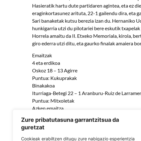
Hasieratik hartu dute partidaren agintea, eta ez 
eraginkortasunez arituta, 22-1 gailendu dira, eta 
Sari banaketak kutsu berezia izan du. Hernaniko U
hunkigarria utzi du pilotariei bere eskutik txapel
Horrela amaitu da II. Etxeko Memoriala, kirola, ber
giro ederra utzi ditu, eta gaurko finalak amaiera bo
Emaitzak
4 eta erdikoa
Oskoz 18 – 13 Agirre
Puntua: Kukuprakak
Binakakoa
Iturriaga-Betegi 22 – 1 Aranburu-Ruiz de Larrame
Puntua: Mitxoletak
Azken emaitza
Kukuprakak 1 – 1 Mitxoletak
Zure pribatutasuna garrantzitsua da
Tantoen aldeari esker, txapela: Mitxoletak
guretzat
Txapeldunak: Mitxoletak
Cookieak erabiltzen ditugu zure nabigazio esperientzia