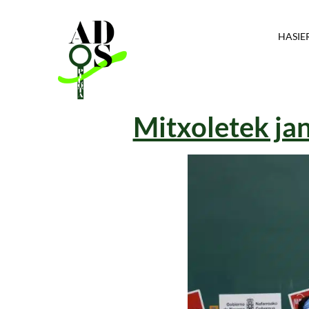
HASIE
Mitxoletek jan