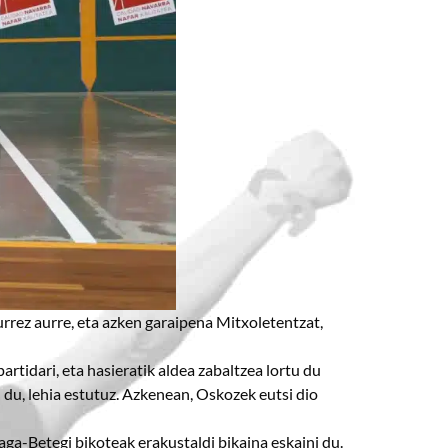
rrez aurre, eta azken garaipena Mitxoletentzat,
rtidari, eta hasieratik aldea zabaltzea lortu du
 du, lehia estutuz. Azkenean, Oskozek eutsi dio
iaga-Betegi bikoteak erakustaldi bikaina eskaini du.