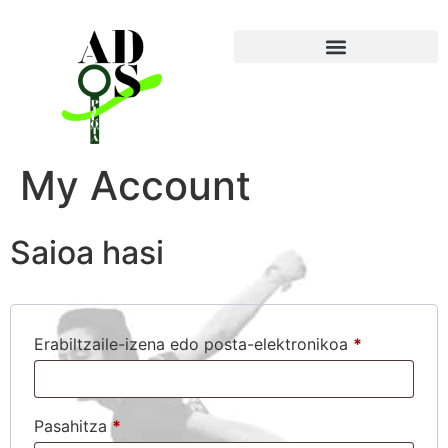
My Account
Saioa hasi
Erabiltzaile-izena edo posta-elektronikoa
*
Pasahitza
*