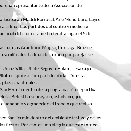
erena, representante de la Asociación de
 participarán Maddi Barrocal, Ane Mendiburu, Leyre
a la final. Los partidos del cuatro y medio se
 final del cuatro y medio tendrá lugar el 5 de
las parejas Aranburu-Mujika, Iturriaga-Ruiz de
emifinales. La final del torneo por parejas se
Urroz-Villa, Ubide, Segovia, Eulate, Lesaka y el
ota dispute allí un partido oficial. De esta
 plazas habituales.
 San Fermín dentro de la programación deportiva
pelota. Beloki ha subrayado, asimismo, que
 ciudadanía y agradecido el trabajo que realiza
neo San Fermín dentro del ambiente festivo y de las
as fiestas. Por eso, es una alegría que este torneo