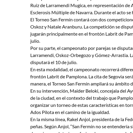
Ruiz de Larramendi Mugica, en representación de A
Esclerosis Múltiple de Navarra. Durante el acto se 
El Torneo San Fermín contará con dos competiciones
Oskoz y Natale Aranburu. La competición se disputar
jugarán principalmente en el frontón Labrit de Pam
julio.
Por su parte, el campeonato por parejas se disputa
Larramendi, Oskoz-Orbegozo y Gómez-Arrastia. La p
disputará el 10 de julio.
En esta modalidad, el campeonato recorrerá diferent
frontón Labrit de Pamplona. La cita de Segovia será 
manera, el Torneo San Fermín ampliará su ámbito de 
En su intervención, Maider Beloki, concejala del 
de la ciudad, en el contexto del trabajo que Pampl
organizar un torneo de estas características en tor
Ados Pilota en el camino de la igualdad.
En la misma línea, Rakel Anjol, presidenta de la F
peñas. Según Anjol, “San Fermín no se entendería sin