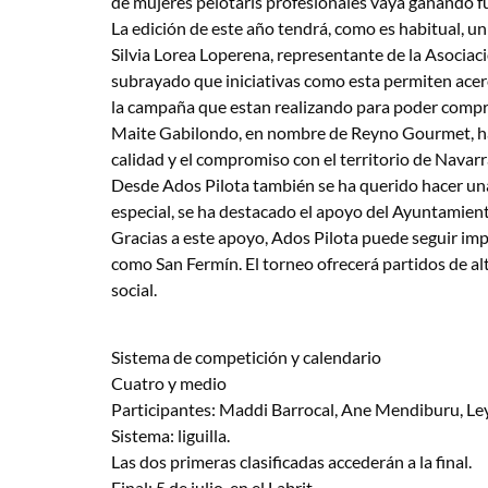
de mujeres pelotaris profesionales vaya ganando fu
La edición de este año tendrá, como es habitual, un 
Silvia Lorea Loperena, representante de la Asociaci
subrayado que iniciativas como esta permiten acerc
la campaña que estan realizando para poder comp
Maite Gabilondo, en nombre de Reyno Gourmet, ha se
calidad y el compromiso con el territorio de Navar
Desde Ados Pilota también se ha querido hacer un
especial, se ha destacado el apoyo del Ayuntamien
Gracias a este apoyo, Ados Pilota puede seguir imp
como San Fermín. El torneo ofrecerá partidos de alto 
social.
Sistema de competición y calendario
Cuatro y medio
Participantes: Maddi Barrocal, Ane Mendiburu, Le
Sistema: liguilla.
Las dos primeras clasificadas accederán a la final.
Final: 5 de julio, en el Labrit.