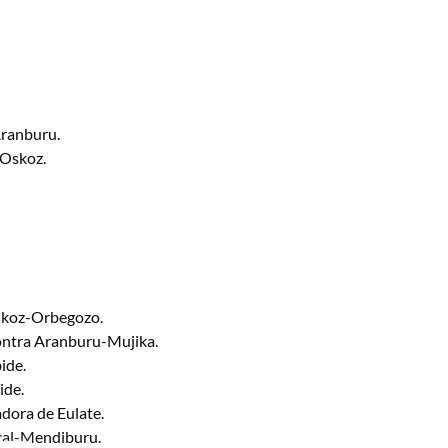
Aranburu.
-Oskoz.
Oskoz-Orbegozo.
contra Aranburu-Mujika.
ide.
ide.
adora de Eulate.
ocal-Mendiburu.