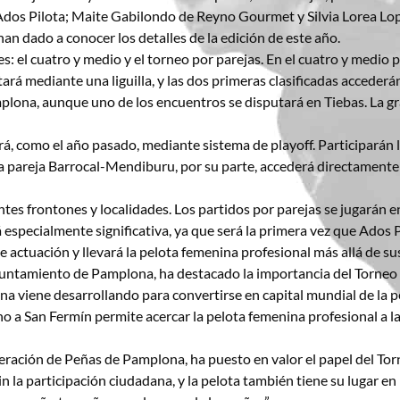
dos Pilota; Maite Gabilondo de Reyno Gourmet y Silvia Lorea Lop
han dado a conocer los detalles de la edición de este año.
: el cuatro y medio y el torneo por parejas. En el cuatro y medio
á mediante una liguilla, y las dos primeras clasificadas accederán 
plona, aunque uno de los encuentros se disputará en Tiebas. La gran
rá, como el año pasado, mediante sistema de playoff. Participarán 
areja Barrocal-Mendiburu, por su parte, accederá directamente a s
es frontones y localidades. Los partidos por parejas se jugarán en 
especialmente significativa, ya que será la primera vez que Ados Pil
actuación y llevará la pelota femenina profesional más allá de sus
Ayuntamiento de Pamplona, ha destacado la importancia del Torneo
ona viene desarrollando para convertirse en capital mundial de la 
no a San Fermín permite acercar la pelota femenina profesional a la
ederación de Peñas de Pamplona, ha puesto en valor el papel del Tor
 la participación ciudadana, y la pelota también tiene su lugar en l