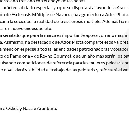
erza año tras año con el apoyo de las peñas”.
carácter solidario especial, ya que se disputará a favor de la Asoc
ón de Esclerosis Múltiple de Navarra, ha agradecido a Ados Pilota e
ar a la sociedad la realidad de la esclerosis múltiple. Además ha
rar un nuevo exoesqueleto.
ñalado que para la marca es importante apoyar, un año más, inici
ra. Asimismo, ha destacado que Ados Pilota comparte esos valores
a mención especial a todas las entidades patrocinadoras y colabo
to de Pamplona y de Reyno Gourmet, que un año más serán los pat
ulsando competiciones de referencia para las mujeres pelotaris pr
nivel, dará visibilidad al trabajo de las pelotaris y reforzará el ví
yre Oskoz y Natale Aranburu.