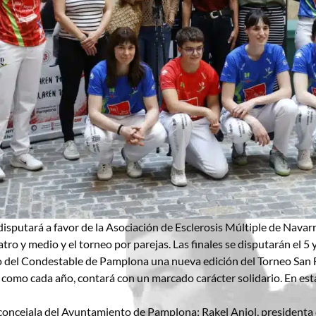
disputará a favor de la Asociación de Esclerosis Múltiple de Navar
o y medio y el torneo por parejas. Las finales se disputarán el 5 y
o del Condestable de Pamplona una nueva edición del Torneo San Fe
, como cada año, contará con un marcado carácter solidario. En esta 
 concejala del Ayuntamiento de Pamplona; Rakel Anjol, presidenta