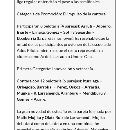
liga regular obtendrán el pase a las semifinales.
Categoría de Promoción: El impulso de la cantera
Participarán 8 pelotaris (4 parejas):
Arruti – Alberro,
Iriarte – Ernaga, Gómez – Sotil y Sagardui –
Etxeberria
(la pareja más joven). Es reseñable que la
mitad de las participantes provienen de la escuela de
Ados Pilota, mientras que el resto representan a
clubes como Ardoi, Larraun o Umore Ona.
Primera Categoría: Innovación y veteranía
Contará con 12 pelotaris (6 parejas):
Iturriaga –
Orbegozo, Barrokal – Perez, Oskoz – Arrastia,
Mujika – R. Larramendi, Aranburu – Mendiburu y
Gomez – Agirre.
La gran novedad de este año es la pareja formada por
Maite Mujika y Olatz Ruiz de Larramendi
. Mujika
debutará como delantera en una combinación
especial que une a tía y sobrina. Además,
Alejandra