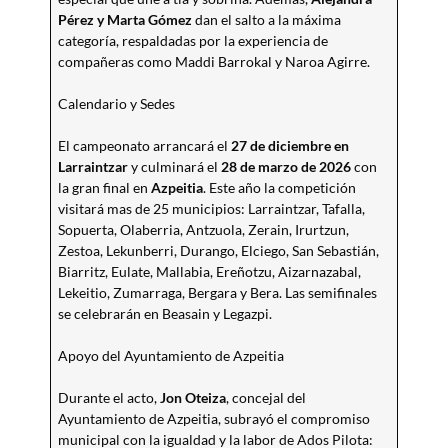
Pérez y Marta Gómez
dan el salto a la máxima
categoría, respaldadas por la experiencia de
compañeras como Maddi Barrokal y Naroa Agirre.
Calendario y Sedes
El campeonato arrancará el
27 de diciembre en
Larraintzar
y culminará el
28 de marzo de 2026
con
la gran final en
Azpeitia
. Este año la competición
visitará mas de 25 municipios: Larraintzar, Tafalla,
Sopuerta, Olaberria, Antzuola, Zerain, Irurtzun,
Zestoa, Lekunberri, Durango, Elciego, San Sebastián,
Biarritz, Eulate, Mallabia, Ereñotzu, Aizarnazabal,
Lekeitio, Zumarraga, Bergara y Bera. Las semifinales
se celebrarán en Beasain y Legazpi.
Apoyo del Ayuntamiento de Azpeitia
Durante el acto,
Jon Oteiza
, concejal del
Ayuntamiento de Azpeitia, subrayó el compromiso
municipal con la igualdad y la labor de Ados Pilota: