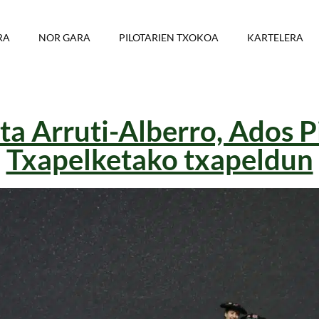
RA
NOR GARA
PILOTARIEN TXOKOA
KARTELERA
ta Arruti-Alberro, Ados 
Txapelketako txapeldun