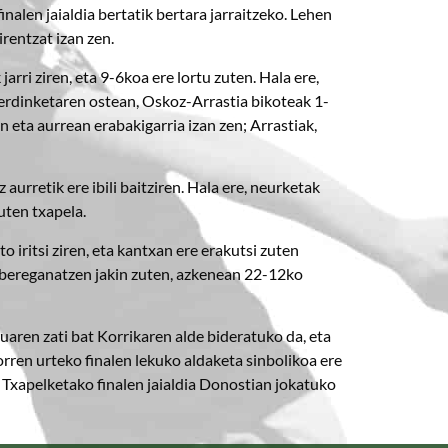
nalen jaialdia bertatik bertara jarraitzeko. Lehen
rentzat izan zen.
arri ziren, eta 9-6koa ere lortu zuten. Hala ere,
 berdinketaren ostean, Oskoz-Arrastia bikoteak 1-
 eta aurrean erabakigarria izan zen; Arrastiak,
aurretik ere ibili baitziren. Hala ere, neurketak
uten txapela.
 iritsi ziren, eta kantxan ere erakutsi zuten
na bereganatzen jakin zuten, azkenean 22-12ko
iruaren zati bat Korrikaren alde bideratuko da, eta
orren urteko finalen lekuko aldaketa sinbolikoa ere
 Txapelketako finalen jaialdia Donostian jokatuko