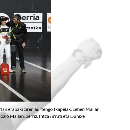
rtan erabaki ziren aurtengo txapelak. Lehen Mailan,
io Mailan, berriz, Intza Arruti eta Dunixe