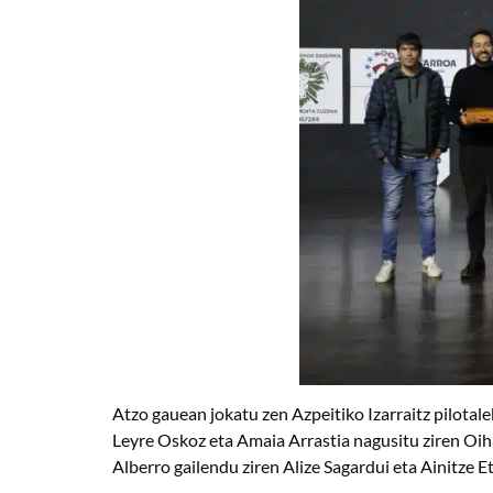
Atzo gauean jokatu zen Azpeitiko Izarraitz pilotal
Leyre Oskoz eta Amaia Arrastia nagusitu ziren Oih
Alberro gailendu ziren Alize Sagardui eta Ainitze E