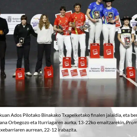
ekuan Ados Pilotako Binakako Txapelketako finalen jaialdia, eta be
ana Orbegozo eta Iturriagaren aurka, 13-22ko emaitzarekin. Promoz
txebarriaren aurrean, 22-12 irabazita.