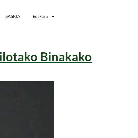
SASKIA
Euskara
Pilotako Binakako