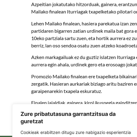
Azpeitian jokatutako hitzorduak, gainera, erantzun 
Mailako finalean Iturriagak txapelketako pilotari o
Lehen Mailako finalean, hasiera parekatua izan zen e
partidaren bigarren zatian urdinek maila bat gora 
10eko partziala sartu zuen, eta hortik aurrera ez 
berriz, lan oso sendoa osatu zuen atzeko koadroet
Azken markagailuak ez du guztiz islatzen Iturriaga e
aurrera egin ahala, urdinek gero eta erosoago joka
Promozio Mailako finalean ere txapelketa bikainari 
zergatik. Hasieran aurkariak biziago aritu baziren
garaipenarekin txapela eskuratuz.
Finalen jaialdiak, gainera, kirol ikuspegia gainditz
horren bidez berriz ere agerian geratu zen pilotak 
Zure pribatutasuna garrantzitsua da
egin zen: Azpeitiko zinegotzi Ion Oteizak lekukoa
guretzat
dela irudikatuz. Azpeitiko gauak, beraz, txapelak ez
Cookieak erabiltzen ditugu zure nabigazio esperientzia