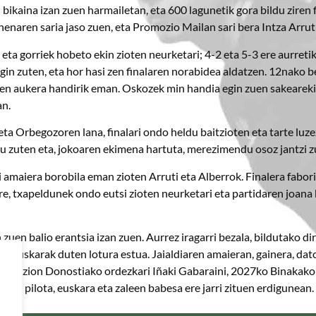
bikaina izan zuen harmailetan, eta 600 lagunetik gora bildu ziren fi
nenaren saria jaso zuen, eta Promozio Mailan sari bera Intza Arruti
ta gorriek hobeto ekin zioten neurketari; 4-2 eta 5-3 ere aurretik j
egin zuten, eta hor hasi zen finalaren norabidea aldatzen. 12nako
zuen aukera handirik eman. Oskozek min handia egin zuen sakearekin
an.
ta Orbegozoren lana, finalari ondo heldu baitzioten eta tarte luzez 
tu zuten eta, jokoaren ekimena hartuta, merezimendu osoz jantzi z
amaiera borobila eman zioten Arruti eta Alberrok. Finalera faborito
 ere, txapeldunek ondo eutsi zioten neurketari eta partidaren joa
en zuen balio erantsia izan zuen. Aurrez iragarri bezala, bildutako d
eta euskarak duten lotura estua. Jaialdiaren amaieran, gainera, dat
 eman zion Donostiako ordezkari Iñaki Gabaraini, 2027ko Binakako
 ezik, pilota, euskara eta zaleen babesa ere jarri zituen erdigunean.