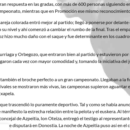
n respuesta en las gradas, con más de 600 personas siguiendo en dir
l campeonato, mientras que en Promoción ese mismo reconocimiento 
a pareja colorada entró mejor al partido; llegó a ponerse por delant
su nivel y ahí comenzó a cambiar el rumbo de la final. Tras el empa
skoz hizo mucho daño con el saque y fue determinante en los cuadro
e Iturriaga y Orbegozo, que entraron bien al partido y estuvieron 
jugaron cada vez con mayor comodidad y, tomando la iniciativa del 
 también el broche perfecto a un gran campeonato. Llegaban a la fin
ivales se mostraron más vivas, las campeonas supieron aguantar el 
txapela.
o que trascendió lo puramente deportivo. Tal y como se había anun
manifiesto la estrecha relación entre la pelota y el euskera. Al té
l concejal de Azpeitia, Ion Oteiza, entregó el testigo al representa
27 se disputará en Donostia. La noche de Azpeitia puso así en el ce