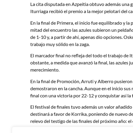
La cita disputada en Azpeitia obtuvo además una gra
Iturriaga recibió el premio a la mejor pelotari de
En la final de Primera, el inicio fue equilibrado y l
mitad del encuentro las azules subieron un peldaño 
de 1-10 y, a partir de ahí, apenas dio opciones. O
trabajo muy sólido en la zaga.
El marcador final no refleja del todo el trabajo d
obstante, a medida que avanzó la final, las azules 
merecimiento.
En la final de Promoción, Arruti y Alberro pusieron
demostraron en la cancha. Aunque en el inicio sus r
final con una victoria por 22-12 y conquistar así la 
El festival de finales tuvo además un valor añadid
destinará a favor de Korrika, poniendo de nuevo de 
relevo del testigo de las finales del próximo año: e
festival de finales del Campeonato de Parejas de 20